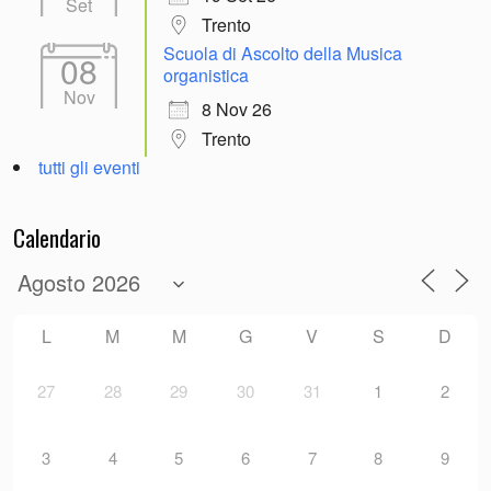
Set
Trento
Scuola di Ascolto della Musica
08
organistica
Nov
8 Nov 26
Trento
tutti gli eventi
Calendario
L
M
M
G
V
S
D
27
28
29
30
31
1
2
3
4
5
6
7
8
9