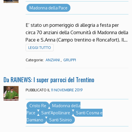
Madonna della Pace
E’ stato un pomeriggio di allegria a festa per
circa 70 anziani della Comunità di Madonna della
Pace e S.Anna (Campo trentino e Roncafort). Il…
LEGGI TUTTO
Categorie:
,
ANZIANI
GRUPPI
Da RAINEWS: I super parroci del Trentino
PUBBLICATO IL
11 NOVEMBRE 2019
Cristo Re
Madonna della
Pace
Sant'Apollinare
Santi Cosma e
Damiano
Santi Sisinio