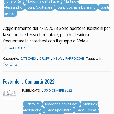
Cristo Re
Madonna della Pace
Martirio e
Alessandro
Sant'Apollinare
Santi Cosma e Damiano
Santi
Sisinio
Aggiornamento del 4/12/2023 Sono aperte le iscrizioni per
la seconda e terza elementare, per chi desidera
frequentare la catechesi con il gruppo di Vela e…
LEGGI TUTTO
Categorie:
,
,
,
Taggato in:
CATECHESI
GRUPPI
NEWS
PARROCCHIE
CATECHESI
Festa delle Comunità 2022
PUBBLICATO IL
30 DICEMBRE 2022
Cristo Re
Madonna della Pace
Martirio e
Alessandro
Sant'Apollinare
Santi Cosma e