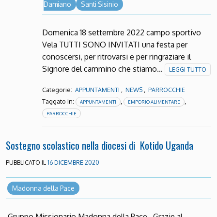
Damiano
Santi Sisinio
Domenica 18 settembre 2022 campo sportivo
Vela TUTTI SONO INVITATI una festa per
conoscersi, per ritrovarsi e per ringraziare il
Signore del cammino che stiamo…
LEGGI TUTTO
Categorie:
,
,
APPUNTAMENTI
NEWS
PARROCCHIE
Taggato in:
,
,
APPUNTAMENTI
EMPORIO ALIMENTARE
PARROCCHIE
Sostegno scolastico nella diocesi di Kotido Uganda
PUBBLICATO IL
16 DICEMBRE 2020
Madonna della Pace
Gruppo Missionario Madonna della Pace Grazie al