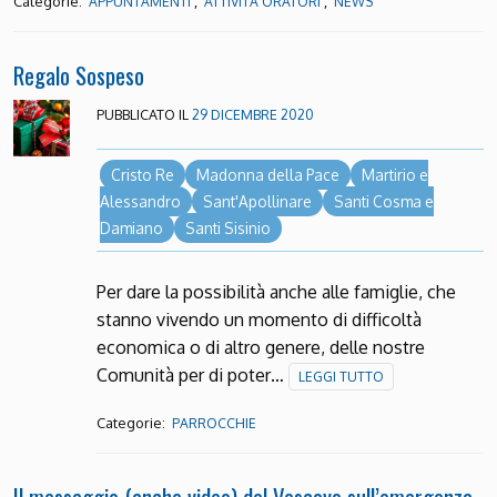
Categorie:
,
,
APPUNTAMENTI
ATTIVITÀ ORATORI
NEWS
Regalo Sospeso
PUBBLICATO IL
29 DICEMBRE 2020
Cristo Re
Madonna della Pace
Martirio e
Alessandro
Sant'Apollinare
Santi Cosma e
Damiano
Santi Sisinio
Per dare la possibilità anche alle famiglie, che
stanno vivendo un momento di difficoltà
economica o di altro genere, delle nostre
Comunità per di poter…
LEGGI TUTTO
Categorie:
PARROCCHIE
Il messaggio (anche video) del Vescovo sull’emergenza