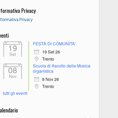
nformativa Privacy
nformativa Privacy
venti
FESTA DI COMUNITA'
19
19 Set 26
Set
Trento
Scuola di Ascolto della Musica
08
organistica
Nov
8 Nov 26
Trento
tutti gli eventi
alendario