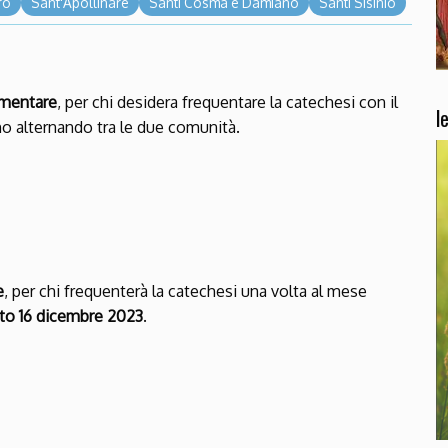
ro
Sant'Apollinare
Santi Cosma e Damiano
Santi Sisinio
ementare
, per chi desidera frequentare la catechesi con il
l
nno alternando tra le due comunità.
e
, per chi frequenterà la catechesi una volta al mese
ato 16 dicembre 2023
.