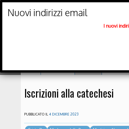
PARROCCHIE DI
Trento Nord
I nuovi indi
DIOCESI DI TRENTO
Home
Orario messe
Catechesi
Richiesta sa
Iscrizioni alla catechesi
PUBBLICATO IL
4 DICEMBRE 2023