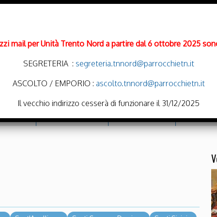
rizzi mail per Unità Trento Nord a partire dal 6 ottobre 2025 sono
SEGRETERIA :
segreteria.tnnord@parrocchietn.it
ASCOLTO / EMPORIO :
ascolto.tnnord@parrocchietn.it
Il vecchio indirizzo cesserà di funzionare il 31/12/2025
cramenti
Emporio Solidale
Noi Oratoriamo
Parrocchie
V