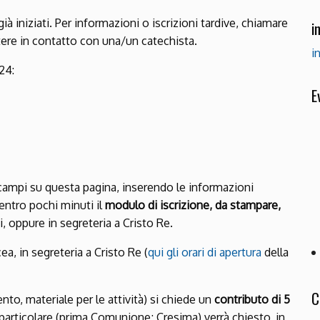
à iniziati. Per informazioni o iscrizioni tardive, chiamare
i
ttere in contatto con una/un catechista.
i
24:
E
ni campi su questa pagina, inserendo le informazioni
à entro pochi minuti il
modulo di iscrizione, da stampare,
, oppure in segreteria a Cristo Re.
ea, in segreteria a Cristo Re (
qui gli orari di apertura
della
C
to, materiale per le attività) si chiede un
contributo di 5
 particolare (prima Comunione; Cresima) verrà chiesto, in