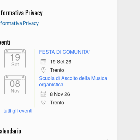
nformativa Privacy
nformativa Privacy
venti
FESTA DI COMUNITA'
19
19 Set 26
Set
Trento
Scuola di Ascolto della Musica
08
organistica
Nov
8 Nov 26
Trento
tutti gli eventi
alendario