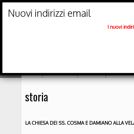
PARROCCHIE DI
Trento Nord
I nuovi indi
DIOCESI DI TRENTO
Home
Orario messe
Catechesi
Richiesta sa
storia
LA CHIESA DEI SS. COSMA E DAMIANO ALLA VEL