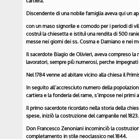
cartiera.
Discendente di una nobile famiglia aveva qui un a
con un maso signorile e comodo per i periodi di vi
costruì la chiesetta e istituì una rendita di 500 r
messe nei giorni dei ss. Cosma e Damiano e nei mes
Il sacerdote Biagio de Olivieri, aveva compreso la ne
lavoratori, sempre più numerosi, perche impegnati 
Nel 1784 venne ad abitare vicino alla chiesa il Prim
In seguito all’accresciuto numero della popolazione, 
cartiera e la fonderia del rame, s’impose nei primi 
Il primo sacerdote ricordato nella storia della ch
spese, iniziò la costruzione del campanile nel 1823.
Don Francesco Zenoniani incominciò la costruzione 
completamento in stile neoclassico nel 1844.