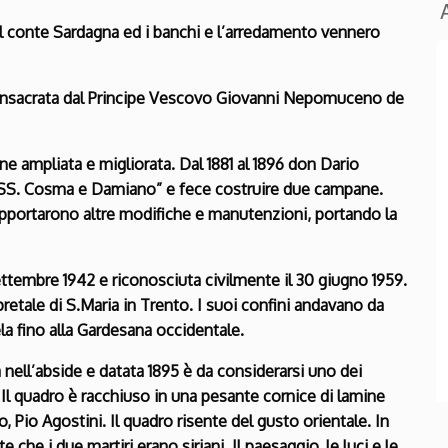
dal conte Sardagna ed i banchi e l’arredamento vennero
consacrata dal Principe Vescovo Giovanni Nepomuceno de
nne ampliata e migliorata. Dal 1881 al 1896 don Dario
dei SS. Cosma e Damiano” e fece costruire due campane.
apportarono altre modifiche e manutenzioni, portando la
ettembre 1942 e riconosciuta civilmente il 30 giugno 1959.
pretale di S.Maria in Trento. I suoi confini andavano da
la fino alla Gardesana occidentale.
nell’abside e datata 1895 è da considerarsi uno dei
 Il quadro è racchiuso in una pesante cornice di lamine
, Pio Agostini. Il quadro risente del gusto orientale. In
che i due martiri erano siriani. Il paesaggio, le luci e le