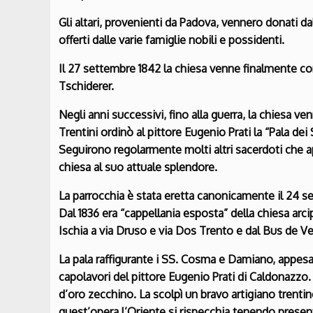
Gli altari, provenienti da Padova, vennero donati 
offerti dalle varie famiglie nobili e possidenti.
Il 27 settembre 1842 la chiesa venne finalmente 
Tschiderer.
Negli anni successivi, fino alla guerra, la chiesa ve
Trentini ordinò al pittore Eugenio Prati la “Pala 
Seguirono regolarmente molti altri sacerdoti che 
chiesa al suo attuale splendore.
La parrocchia è stata eretta canonicamente il 24 s
Dal 1836 era “cappellania esposta” della chiesa arci
Ischia a via Druso e via Dos Trento e dal Bus de Ve
La pala raffigurante i SS. Cosma e Damiano, appesa 
capolavori del pittore Eugenio Prati di Caldonazzo.
d’oro zecchino. La scolpì un bravo artigiano trentino
quest’opera l’Oriente si rispecchia tenendo presente 