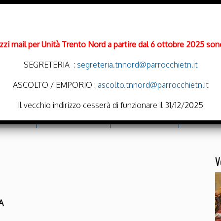
rizzi mail per Unità Trento Nord a partire dal 6 ottobre 2025 sono
SEGRETERIA :
segreteria.tnnord@parrocchietn.it
ASCOLTO / EMPORIO :
ascolto.tnnord@parrocchietn.it
Il vecchio indirizzo cesserà di funzionare il 31/12/2025
cramenti
Emporio Solidale
Noi Oratoriamo
Parrocchie
V
A