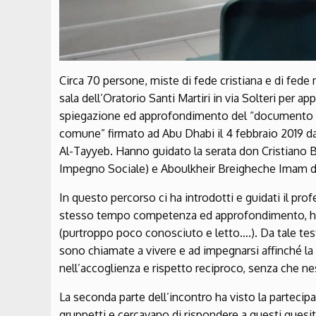
Circa 70 persone, miste di fede cristiana e di fed
sala dell’Oratorio Santi Martiri in via Solteri per a
spiegazione ed approfondimento del “documento su
comune” firmato ad Abu Dhabi il 4 febbraio 2019 
Al-Tayyeb. Hanno guidato la serata don Cristiano 
Impegno Sociale) e Aboulkheir Breigheche Imam de
In questo percorso ci ha introdotti e guidati il pr
stesso tempo competenza ed approfondimento, ha 
(purtroppo poco conosciuto e letto….). Da tale te
sono chiamate a vivere e ad impegnarsi affinché la
nell’accoglienza e rispetto reciproco, senza che ne
La seconda parte dell’incontro ha visto la partecipa
gruppetti e cercavano di rispondere a questi quesiti