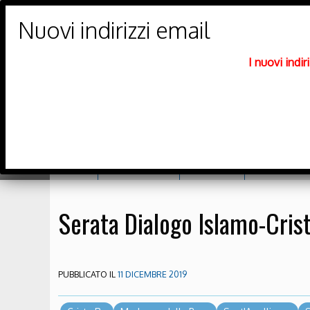
PARROCCHIE DI
Trento Nord
I nuovi indi
DIOCESI DI TRENTO
Home
Orario messe
Catechesi
Richiesta sa
Serata Dialogo Islamo-Cris
PUBBLICATO IL
11 DICEMBRE 2019