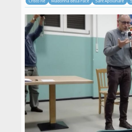
Cristo Re
Madonna della Pace
Sant'Apollinare