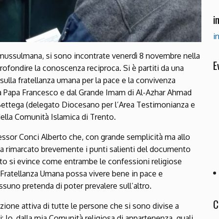
i
i
e mussulmana, si sono incontrate venerdì 8 novembre nella
E
pprofondire la conoscenza reciproca. Si è partiti da una
lla fratellanza umana per la pace e la convivenza
da Papa Francesco e dal Grande Imam di Al-Azhar Ahmad
Bettega (delegato Diocesano per l’Area Testimonianza e
lla Comunità Islamica di Trento.
ofessor Conci Alberto che, con grande semplicità ma allo
rimarcato brevemente i punti salienti del documento
sto si evince come entrambe le confessioni religiose
 Fratellanza Umana possa vivere bene in pace e
ssuno pretenda di poter prevalere sull’altro.
C
zione attiva di tutte le persone che si sono divise a
: Io, dalla mia Comunità religiosa di appartenenza, quali