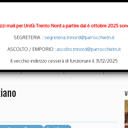
rizzi mail per Unità Trento Nord a partire dal 6 ottobre 2025 sono
SEGRETERIA :
segreteria.tnnord@parrocchietn.it
ASCOLTO / EMPORIO :
ascolto.tnnord@parrocchietn.it
Il vecchio indirizzo cesserà di funzionare il 31/12/2025
cramenti
Emporio Solidale
Noi Oratoriamo
Parrocchie
tiano
V