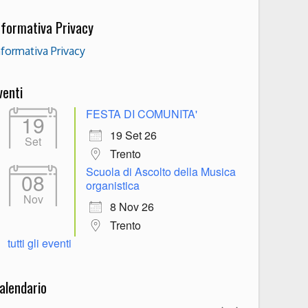
nformativa Privacy
nformativa Privacy
venti
FESTA DI COMUNITA'
19
19 Set 26
Set
Trento
Scuola di Ascolto della Musica
08
organistica
Nov
8 Nov 26
Trento
tutti gli eventi
alendario