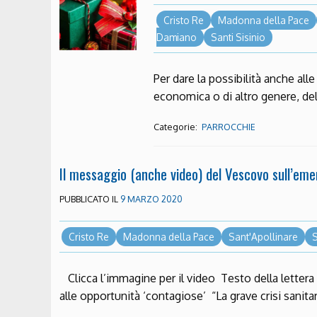
Cristo Re
Madonna della Pace
Damiano
Santi Sisinio
Per dare la possibilità anche al
economica o di altro genere, de
Categorie:
PARROCCHIE
Il messaggio (anche video) del Vescovo sull’eme
PUBBLICATO IL
9 MARZO 2020
Cristo Re
Madonna della Pace
Sant'Apollinare
Clicca l’immagine per il video Testo della lettera 
alle opportunità ‘contagiose’ “La grave crisi sanita