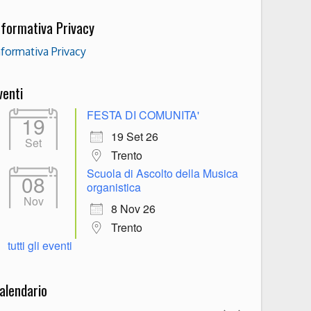
nformativa Privacy
nformativa Privacy
venti
FESTA DI COMUNITA'
19
19 Set 26
Set
Trento
Scuola di Ascolto della Musica
08
organistica
Nov
8 Nov 26
Trento
tutti gli eventi
alendario