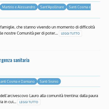
Martirio e Alessandro
Sant'Apollinare
Santi Cosma e
le famiglie, che stanno vivendo un momento di difficoltà
lle nostre Comunità per di poter…
LEGGI TUTTO
rgenza sanitaria
Santi Cosma e Damiano
Santi Sisinio
dell’arcivescovo Lauro alla comunità trentina: dalla paura
ria in cui…
LEGGI TUTTO