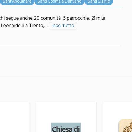
Sant'Apollinare
Santi Cosma e Damiano
Santi Sisinio
è chi segue anche 20 comunità 5 parrocchie, 21 mila
o Leonardelli a Trento,…
LEGGI TUTTO