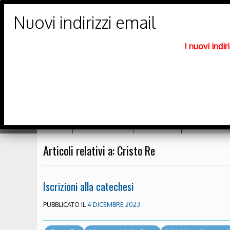
PARROCCHIE DI
Trento Nord
I nuovi indi
DIOCESI DI TRENTO
Home
Orario messe
Catechesi
Richiesta sa
Articoli relativi a: Cristo Re
Iscrizioni alla catechesi
PUBBLICATO IL
4 DICEMBRE 2023