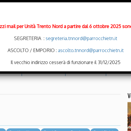
rizzi mail per Unità Trento Nord a partire dal 6 ottobre 2025 sono
SEGRETERIA :
segreteria.tnnord@parrocchietn.it
ASCOLTO / EMPORIO :
ascolto.tnnord@parrocchietn.it
Il vecchio indirizzo cesserà di funzionare il 31/12/2025
cramenti
Emporio Solidale
Noi Oratoriamo
Parrocchie
V