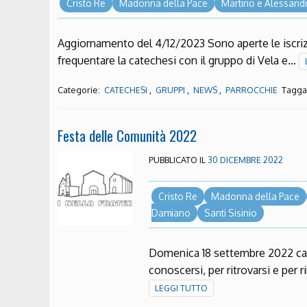
Cristo Re
Madonna della Pace
Martirio e Alessand
Aggiornamento del 4/12/2023 Sono aperte le iscrizi
frequentare la catechesi con il gruppo di Vela e…
Categorie:
,
,
,
Taggat
CATECHESI
GRUPPI
NEWS
PARROCCHIE
Festa delle Comunità 2022
PUBBLICATO IL
30 DICEMBRE 2022
Cristo Re
Madonna della Pace
Damiano
Santi Sisinio
Domenica 18 settembre 2022 ca
conoscersi, per ritrovarsi e per
LEGGI TUTTO