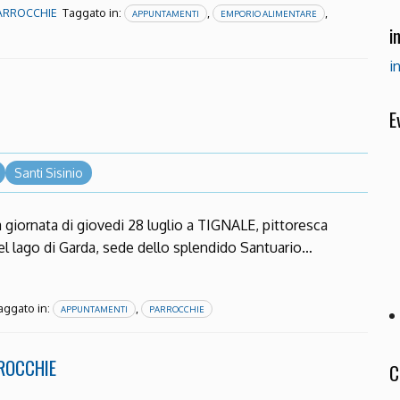
Taggato in:
,
,
ARROCCHIE
APPUNTAMENTI
EMPORIO ALIMENTARE
i
i
E
Santi Sisinio
a giornata di giovedi 28 luglio a TIGNALE, pittoresca
del lago di Garda, sede dello splendido Santuario…
aggato in:
,
APPUNTAMENTI
PARROCCHIE
RROCCHIE
C