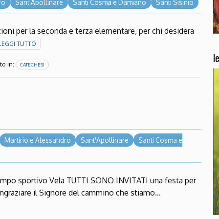
ro
Sant'Apollinare
Santi Cosma e Damiano
Santi Sisinio
oni per la seconda e terza elementare, per chi desidera
LEGGI TUTTO
l
o in:
CATECHESI
Martirio e Alessandro
Sant'Apollinare
Santi Cosma e
mpo sportivo Vela TUTTI SONO INVITATI una festa per
 ringraziare il Signore del cammino che stiamo…