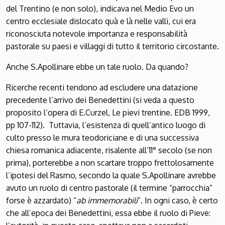
del Trentino (e non solo), indicava nel Medio Evo un
centro ecclesiale dislocato quà e là nelle valli, cui era
riconosciuta notevole importanza e responsabilità
pastorale su paesi e villaggi di tutto il territorio circostante.
Anche S.Apollinare ebbe un tale ruolo. Da quando?
Ricerche recenti tendono ad escludere una datazione
precedente l’arrivo dei Benedettini (si veda a questo
proposito l’opera di E.Curzel, Le pievi trentine. EDB 1999,
pp 107-112). Tuttavia, l’esistenza di quell’antico luogo di
culto presso le mura teodoriciane e di una successiva
chiesa romanica adiacente, risalente all’11° secolo (se non
prima), porterebbe a non scartare troppo frettolosamente
l’ipotesi del Rasmo, secondo la quale S.Apollinare avrebbe
avuto un ruolo di centro pastorale (il termine “parrocchia”
forse è azzardato) “
ab immemorabili
”. In ogni caso, è certo
che all’epoca dei Benedettini, essa ebbe il ruolo di Pieve: