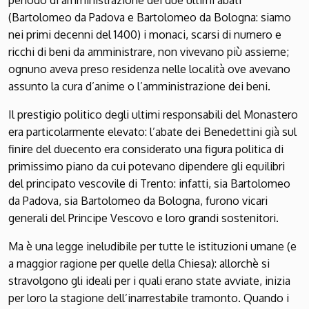
periodo di amministra­zione dei due ultimi abati
(Bartolomeo da Padova e Bartolomeo da Bologna: siamo
nei primi decenni del 1400) i monaci, scarsi di numero e
ricchi di beni da amministrare, non vivevano più assieme;
ognuno aveva preso residenza nelle località ove avevano
assunto la cura d’anime o l’amministrazione dei beni.
Il prestigio politico degli ultimi responsabili del Monastero
era particolarmente elevato: l’abate dei Benedettini già sul
finire del duecento era considerato una figura politica di
primissimo piano da cui potevano dipendere gli equilibri
del principato vescovile di Trento: infatti, sia Bartolomeo
da Padova, sia Bartolomeo da Bologna, furono vicari
generali del Principe Vescovo e loro grandi sostenitori.
Ma è una legge ineludibile per tutte le istituzioni umane (e
a maggior ragione per quelle della Chiesa): allorchè si
stravolgono gli ideali per i quali erano state avviate, inizia
per loro la stagione dell’inarrestabile tramonto. Quando i