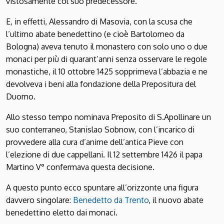
vistosamente col suo predecessore.
E, in effetti, Alessandro di Masovia, con la scusa che
l’ultimo abate benedettino (e cioè Bartolomeo da
Bologna) aveva tenuto il monastero con solo uno o due
monaci per più di quarant’anni senza osservare le regole
monastiche, il 10 ottobre 1425 sop­primeva l’abbazia e ne
devolveva i beni alla fondazione della Prepositura del
Duomo.
Allo stesso tempo nominava Preposito di S.Apollinare un
suo conterraneo, Stanislao Sobnow, con l’incarico di
provvedere alla cura d’anime dell’antica Pieve con
l’elezione di due cappellani. Il 12 settembre 1426 il papa
Martino V° conferma­va questa decisione.
A questo punto ecco spuntare all’orizzonte una figura
davvero singolare:
Benedetto da Trento
, il nuovo abate
benedettino eletto dai monaci.