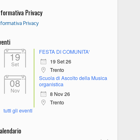
nformativa Privacy
nformativa Privacy
venti
FESTA DI COMUNITA'
19
19 Set 26
Set
Trento
Scuola di Ascolto della Musica
08
organistica
Nov
8 Nov 26
Trento
tutti gli eventi
alendario