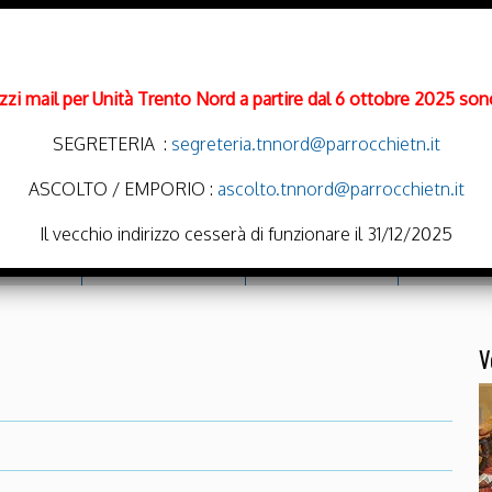
rizzi mail per Unità Trento Nord a partire dal 6 ottobre 2025 sono
SEGRETERIA :
segreteria.tnnord@parrocchietn.it
ASCOLTO / EMPORIO :
ascolto.tnnord@parrocchietn.it
Il vecchio indirizzo cesserà di funzionare il 31/12/2025
cramenti
Emporio Solidale
Noi Oratoriamo
Parrocchie
V