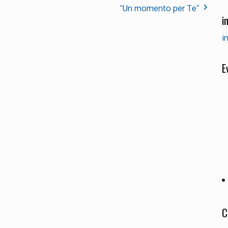
“Un momento per Te”
i
i
E
C