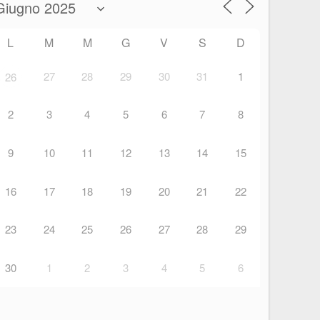
L
M
M
G
V
S
D
27
28
29
30
31
1
26
2
3
4
5
6
7
8
9
10
11
12
13
14
15
16
17
18
19
20
21
22
23
24
25
26
27
28
29
30
1
2
3
4
5
6