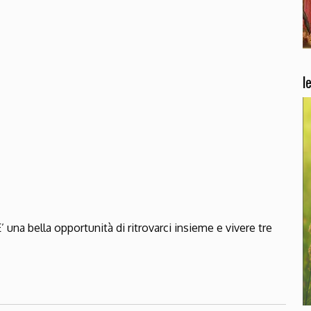
l
ndar
iCalendar
Office 36
E’ una bella opportunità di ritrovarci insieme e vivere tre