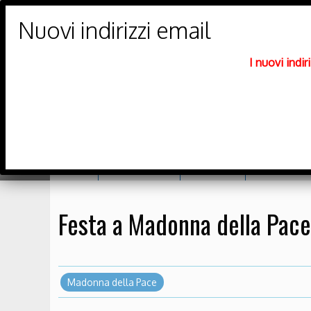
PARROCCHIE DI
Trento Nord
I nuovi indi
DIOCESI DI TRENTO
Home
Orario messe
Catechesi
Richiesta sa
Festa a Madonna della Pace
Madonna della Pace