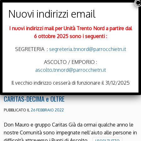
PARROCCHIE DI
Trento Nord
I nuovi indirizzi mail per Unità Trento Nord a partire dal
DIOCESI DI TRENTO
6 ottobre 2025 sono i seguenti :
SEGRETERIA :
segreteria.tnnord@parrocchietn.it
ASCOLTO / EMPORIO :
ascolto.tnnord@parrocchietn.it
Menu
Il vecchio indirizzo cesserà di funzionare il 31/12/2025
CARITAS-DECIMA e OLTRE
PUBBLICATO IL
26 FEBBRAIO 2022
Don Mauro e gruppo Caritas Già da ormai qualche anno le
nostre Comunità sono impegnate nell’aiuto alle persone in
difficoltà attraverso i Punti di Ascolto…
LEGGI TUTTO