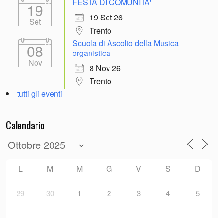
FESTA DI COMUNITA'
19
19 Set 26
Set
Trento
Scuola di Ascolto della Musica
08
organistica
Nov
8 Nov 26
Trento
tutti gli eventi
Calendario
L
M
M
G
V
S
D
29
30
1
2
3
4
5