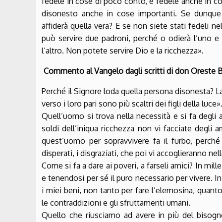
fedele in cose di poco conto, è fedele anche in co
disonesto anche in cose importanti. Se dunque n
affiderà quella vera? E se non siete stati fedeli nel
può servire due padroni, perché o odierà l’uno e a
l’altro. Non potete servire Dio e la ricchezza».
Commento al Vangelo dagli scritti di don Oreste 
Perché il Signore loda quella persona disonesta? La
verso i loro pari sono più scaltri dei figli della luce»
Quell’uomo si trova nella necessità e si fa degli a
soldi dell’iniqua ricchezza non vi facciate degli 
quest’uomo per sopravvivere fa il furbo, perché 
disperati, i disgraziati, che poi vi accoglieranno ne
Come si fa a dare ai poveri, a farseli amici? In mil
e tenendosi per sé il puro necessario per vivere. I
i miei beni, non tanto per fare l’elemosina, quant
le contraddizioni e gli sfruttamenti umani.
Quello che riusciamo ad avere in più del bisogn