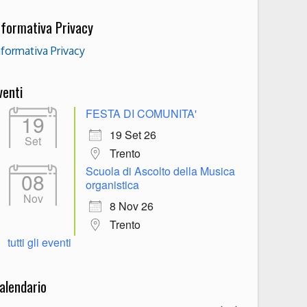
nformativa Privacy
nformativa Privacy
venti
FESTA DI COMUNITA'
19
19 Set 26
Set
Trento
Scuola di Ascolto della Musica
08
organistica
Nov
8 Nov 26
Trento
tutti gli eventi
alendario