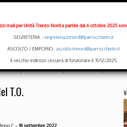
rizzi mail per Unità Trento Nord a partire dal 6 ottobre 2025 sono
SEGRETERIA :
segreteria.tnnord@parrocchietn.it
ASCOLTO / EMPORIO :
ascolto.tnnord@parrocchietn.it
Il vecchio indirizzo cesserà di funzionare il 31/12/2025
cramenti
Emporio Solidale
Noi Oratoriamo
Parrocchie
el T.O.
V
 Anno C –
18 settembre 2022