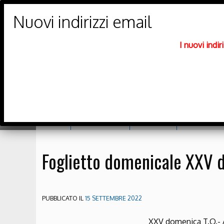
PARROCCHIE DI
Trento Nord
I nuovi indi
DIOCESI DI TRENTO
Home
Orario messe
Catechesi
Richiesta sa
Foglietto domenicale XXV d
PUBBLICATO IL
15 SETTEMBRE 2022
XXV domenica T.O.-