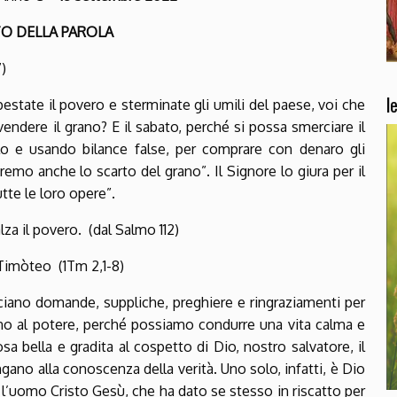
TO DELLA PAROLA
)
l
pestate il povero e sterminate gli umili del paese, voi che
vendere il grano? E il sabato, perché si possa smerciare il
lo e usando bilance false, per comprare con denaro gli
remo anche lo scarto del grano”. Il Signore lo giura per il
tte le loro opere”.
lza il povero. (dal Salmo 112)
a Timòteo (1Tm 2,1-8)
cciano domande, suppliche, preghiere e ringraziamenti per
tanno al potere, perché possiamo condurre una vita calma e
sa bella e gradita al cospetto di Dio, nostro salvatore, il
ngano alla conoscenza della verità. Uno solo, infatti, è Dio
 l’uomo Cristo Gesù, che ha dato se stesso in riscatto per