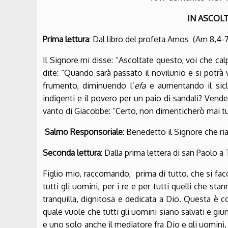
IN ASCOL
Prima lettura
: Dal libro del profeta Amos (Am 8,4-7
Il Signore mi disse: “Ascoltate questo, voi che cal
dite: “Quando sarà passato il novilunio e si potrà 
frumento, diminuendo l’
efa
e aumentando il sic
indigenti e il povero per un paio di sandali? Vende
vanto di Giacobbe: “Certo, non dimenticherò mai tu
Salmo Responsoriale
: Benedetto il Signore che ria
Seconda lettura
: Dalla prima lettera di san Paolo 
Figlio mio, raccomando, prima di tutto, che si fa
tutti gli uomini, per i re e per tutti quelli che s
tranquilla, dignitosa e dedicata a Dio. Questa è co
quale vuole che tutti gli uomini siano salvati e giu
e uno solo anche il mediatore fra Dio e gli uomini,