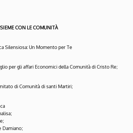
NSIEME CON LE COMUNITÀ
tica Silensiosa: Un Momento per Te
lio per gli affari Economici della Comunità di Cristo Re;
itato di Comunità di santi Martiri;
nca
alisa;
e;
 e Damiano;