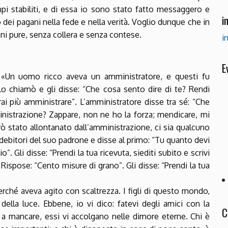
mpi stabiliti, e di essa io sono stato fatto messaggero e
i
dei pagani nella fede e nella verità. Voglio dunque che in
ni pure, senza collera e senza contese.
i
E
: «Un uomo ricco aveva un amministratore, e questi fu
 Lo chiamò e gli disse: “Che cosa sento dire di te? Rendi
i più amministrare”. L’amministratore disse tra sé: “Che
inistrazione? Zappare, non ne ho la forza; mendicare, mi
 stato allontanato dall’amministrazione, ci sia qualcuno
debitori del suo padrone e disse al primo: “Tu quanto devi
”. Gli disse: “Prendi la tua ricevuta, siediti subito e scrivi
 Rispose: “Cento misure di grano”. Gli disse: “Prendi la tua
rché aveva agito con scaltrezza. I figli di questo mondo,
i della luce. Ebbene, io vi dico: fatevi degli amici con la
C
 a mancare, essi vi accolgano nelle dimore eterne. Chi è