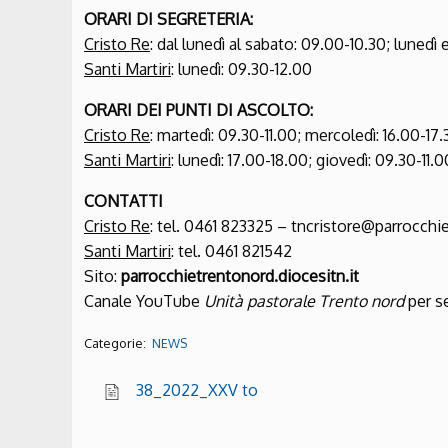
ORARI DI SEGRETERIA
:
Cristo Re
: dal lunedì al sabato: 09.00-10.30; lunedì
Santi Martiri
: lunedì: 09.30-12.00
ORARI DEI PUNTI DI ASCOLTO
:
Cristo Re
: martedì: 09.30-11.00; mercoledì: 16.00-17.
Santi Martiri
: lunedì: 17.00-18.00; giovedì: 09.30-11.0
CONTATTI
Cristo Re
: tel. 0461 823325 – tncristore@parrocchie
Santi Martiri
: tel. 0461 821542
Sito:
parrocchietrentonord.diocesitn.it
Canale YouTube
Unità pastorale Trento nord
per s
Categorie:
NEWS
38_2022_XXV to