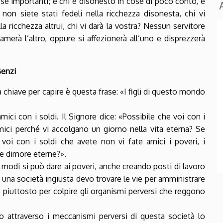
se importanti; e chi è disonesto in cose di poco conto, è
on siete stati fedeli nella ricchezza disonesta, chi vi
la ricchezza altrui, chi vi darà la vostra? Nessun servitore
merà l’altro, oppure si affezionerà all’uno e disprezzerà
Benzi
 chiave per capire è questa frase: «I figli di questo mondo
.
mici con i soldi. Il Signore dice: «Possibile che voi con i
amici perché vi accolgano un giorno nella vita eterna? Se
voi con i soldi che avete non vi fate amici i poveri, i
lle dimore eterne?».
le modi si può dare ai poveri, anche creando posti di lavoro
n una società ingiusta devo trovare le vie per amministrare
o piuttosto per colpire gli organismi perversi che reggono
o attraverso i meccanismi perversi di questa società lo