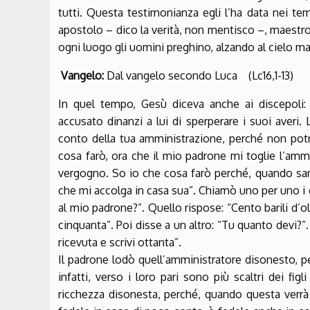
tutti. Questa testimonianza egli l’ha data nei te
apostolo – dico la verità, non mentisco –, maestro 
ogni luogo gli uomini preghino, alzando al cielo ma
Vangelo:
Dal vangelo secondo Luca (Lc16,1-13)
In quel tempo, Gesù diceva anche ai discepoli
accusato dinanzi a lui di sperperare i suoi averi.
conto della tua amministrazione, perché non potra
cosa farò, ora che il mio padrone mi toglie l’amm
vergogno. So io che cosa farò perché, quando sarò
che mi accolga in casa sua”. Chiamò uno per uno i 
al mio padrone?”. Quello rispose: “Cento barili d’olio
cinquanta”. Poi disse a un altro: “Tu quanto devi?”.
ricevuta e scrivi ottanta”.
Il padrone lodò quell’amministratore disonesto, pe
infatti, verso i loro pari sono più scaltri dei figl
ricchezza disonesta, perché, quando questa verrà