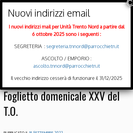
PARROCCHIE DI
Trento Nord
I nuovi indirizzi mail per Unità Trento Nord a partire dal
DIOCESI DI TRENTO
6 ottobre 2025 sono i seguenti :
SEGRETERIA :
segreteria.tnnord@parrocchietn.it
ASCOLTO / EMPORIO :
ascolto.tnnord@parrocchietn.it
Menu
Il vecchio indirizzo cesserà di funzionare il 31/12/2025
Foglietto domenicale XXV del
T.O.
PUBBLICATO IL
15 SETTEMBRE 2022