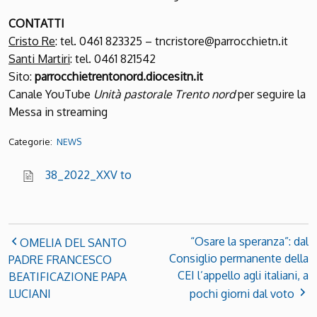
CONTATTI
Cristo Re
: tel. 0461 823325 – tncristore@parrocchietn.it
Santi Martiri
: tel. 0461 821542
Sito:
parrocchietrentonord.diocesitn.it
Canale YouTube
Unità pastorale Trento nord
per seguire la
Messa in streaming
Categorie:
NEWS
38_2022_XXV to
“Osare la speranza”: dal
OMELIA DEL SANTO
Consiglio permanente della
PADRE FRANCESCO
CEI l’appello agli italiani, a
BEATIFICAZIONE PAPA
LUCIANI
pochi giorni dal voto