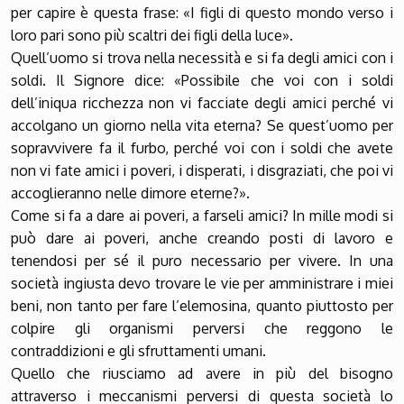
per capire è questa frase: «I figli di questo mondo verso i
loro pari sono più scaltri dei figli della luce».
Quell’uomo si trova nella necessità e si fa degli amici con i
soldi. Il Signore dice: «Possibile che voi con i soldi
dell’iniqua ricchezza non vi facciate degli amici perché vi
accolgano un giorno nella vita eterna? Se quest’uomo per
sopravvivere fa il furbo, perché voi con i soldi che avete
non vi fate amici i poveri, i disperati, i disgraziati, che poi vi
accoglieranno nelle dimore eterne?».
Come si fa a dare ai poveri, a farseli amici? In mille modi si
può dare ai poveri, anche creando posti di lavoro e
tenendosi per sé il puro necessario per vivere. In una
società ingiusta devo trovare le vie per amministrare i miei
beni, non tanto per fare l’elemosina, quanto piuttosto per
colpire gli organismi perversi che reggono le
contraddizioni e gli sfruttamenti umani.
Quello che riusciamo ad avere in più del bisogno
attraverso i meccanismi perversi di questa società lo