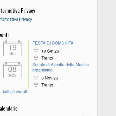
nformativa Privacy
nformativa Privacy
venti
FESTA DI COMUNITA'
19
19 Set 26
Set
Trento
Scuola di Ascolto della Musica
08
organistica
Nov
8 Nov 26
Trento
tutti gli eventi
alendario