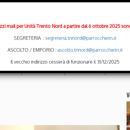
rizzi mail per Unità Trento Nord a partire dal 6 ottobre 2025 sono
SEGRETERIA :
segreteria.tnnord@parrocchietn.it
ASCOLTO / EMPORIO :
ascolto.tnnord@parrocchietn.it
Il vecchio indirizzo cesserà di funzionare il 31/12/2025
cramenti
Emporio Solidale
Noi Oratoriamo
Parrocchie
V