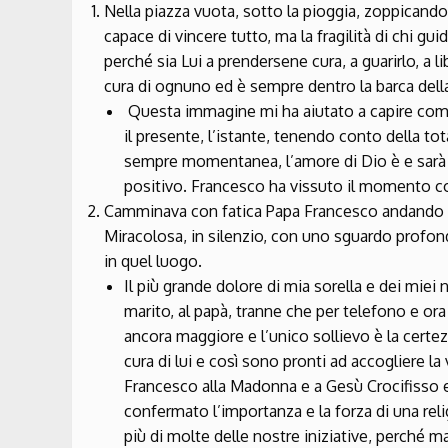
Nella piazza vuota, sotto la pioggia, zoppicando
capace di vincere tutto, ma la fragilità di chi gu
perché sia Lui a prendersene cura, a guarirlo, a 
cura di ognuno ed è sempre dentro la barca della
Questa immagine mi ha aiutato a capire come l
il presente, l’istante, tenendo conto della tot
sempre momentanea, l’amore di Dio è e sarà p
positivo. Francesco ha vissuto il momento co
Camminava con fatica Papa Francesco andando 
Miracolosa, in silenzio, con uno sguardo profon
in quel luogo.
Il più grande dolore di mia sorella e dei miei 
marito, al papà, tranne che per telefono e o
ancora maggiore e l’unico sollievo è la cert
cura di lui e così sono pronti ad accogliere la
Francesco alla Madonna e a Gesù Crocifisso e
confermato l’importanza e la forza di una rel
più di molte delle nostre iniziative, perché m