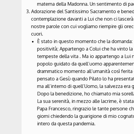
materna della Madonna. Un sentimento di pac
Adorazione del Santissimo Sacramento e benedi
contemplazione davanti a Lui che non ci lascerà ma
nostre parole con cui vogliamo riempire gli orec
cuori.
È stato in questo momento che la domanda: “A
positività; Appartengo a Colui che ha vinto la
tempeste della vita . Ma io appartengo a Lui 
popolo guidato da quell’uomo apparentement
drammatico momento all’umanità così ferita
pensato a Gesù quando Pilato lo ha presenta
ma all’interno di quell’Uomo, la salvezza era 
Dopo la benedizione, ho chiamato mia sorel
La sua serenità, in mezzo alle lacrime, è stat
Papa Francesco, ringrazio le tante persone che
giorni chiedendo la guarigione di mio cognato 
intero da questa pandemia.