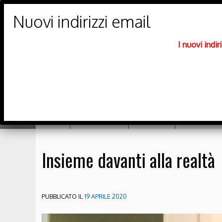
PARROCCHIE DI
Trento Nord
I nuovi indi
DIOCESI DI TRENTO
Home
Orario messe
Catechesi
Richiesta sa
Insieme davanti alla realtà
PUBBLICATO IL
19 APRILE 2020