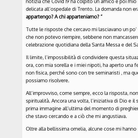
notizia che Covid 19 ha colpito un amico e poi mio 
delicata all’ospedale di Trento. La domanda non e
appartengo? A chi apparteniamo? “
Tutte le risposte che cercavo mi lasciavano un po’
che non potevo riempire, sebbene non mancassero la
celebrazione quotidiana della Santa Messa e del S
Il limite, l’impossibilità di condividere questa situa
ora, con mia sorella e i miei nipoti, ha aperto una 
non fisica, perché sono con tre seminaristi , ma q
possiamo risolvere.
All’improvviso, come sempre, ecco la risposta, non
spiritualità. Ancora una volta, l’iniziativa di Dio e
prima immagine all’ultima del momento di preghier
che stavo cercando e a ciò che mi angustiava.
Oltre alla bellissima omelia, alcune cose mi hanno