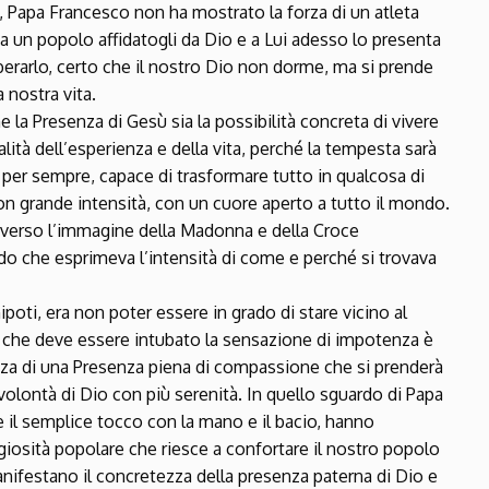
, Papa Francesco non ha mostrato la forza di un atleta
ida un popolo affidatogli da Dio e a Lui adesso lo presenta
liberarlo, certo che il nostro Dio non dorme, ma si prende
 nostra vita.
a Presenza di Gesù sia la possibilità concreta di vivere
alità dell’esperienza e della vita, perché la tempesta sarà
er sempre, capace di trasformare tutto in qualcosa di
n grande intensità, con un cuore aperto a tutto il mondo.
verso l’immagine della Madonna e della Croce
do che esprimeva l’intensità di come e perché si trovava
nipoti, era non poter essere in grado di stare vicino al
ra che deve essere intubato la sensazione di impotenza è
ezza di una Presenza piena di compassione che si prenderà
 volontà di Dio con più serenità. In quello sguardo di Papa
 il semplice tocco con la mano e il bacio, hanno
igiosità popolare che riesce a confortare il nostro popolo
anifestano il concretezza della presenza paterna di Dio e