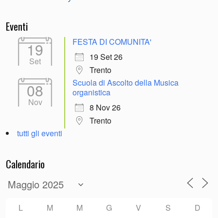
Eventi
FESTA DI COMUNITA'
19
19 Set 26
Set
Trento
Scuola di Ascolto della Musica
08
organistica
Nov
8 Nov 26
Trento
tutti gli eventi
Calendario
L
M
M
G
V
S
D