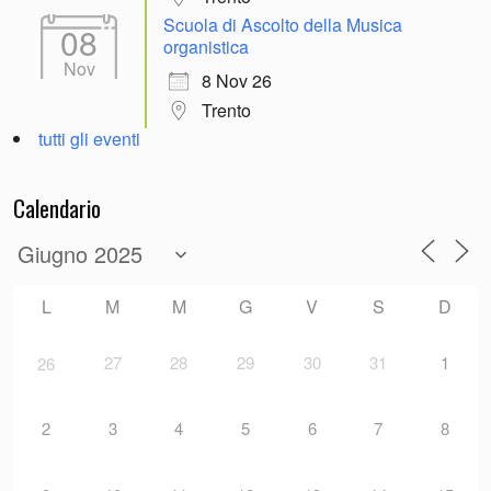
Scuola di Ascolto della Musica
08
organistica
Nov
8 Nov 26
Trento
tutti gli eventi
Calendario
L
M
M
G
V
S
D
27
28
29
30
31
1
26
2
3
4
5
6
7
8