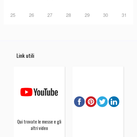
25
26
27
28
29
30
31
Link utili
Qui trovate le messe e gli
altri video