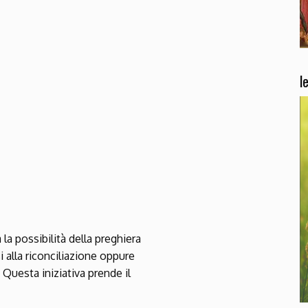
ndar
iCalendar
Office 36
l
 la possibilità della preghiera
 alla riconciliazione oppure
uesta iniziativa prende il