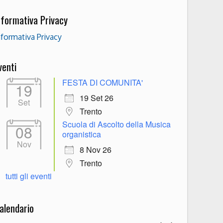
nformativa Privacy
nformativa Privacy
venti
FESTA DI COMUNITA'
19
19 Set 26
Set
Trento
Scuola di Ascolto della Musica
08
organistica
Nov
8 Nov 26
Trento
tutti gli eventi
alendario