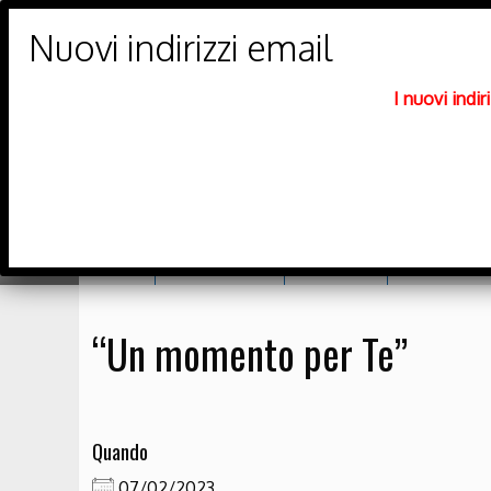
PARROCCHIE DI
Trento Nord
I nuovi indi
DIOCESI DI TRENTO
Home
Orario messe
Catechesi
Richiesta sa
“Un momento per Te”
Quando
07/02/2023