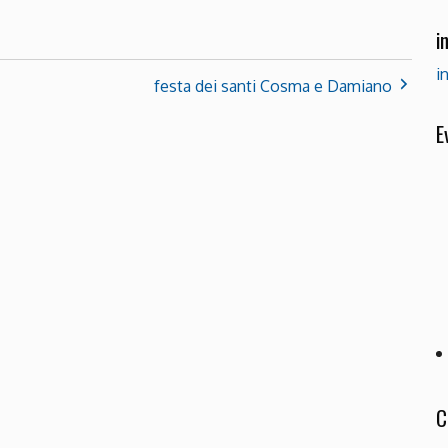
i
i
festa dei santi Cosma e Damiano
E
C