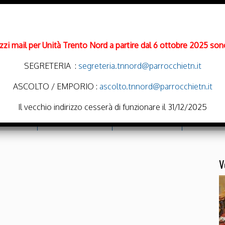
rizzi mail per Unità Trento Nord a partire dal 6 ottobre 2025 sono
SEGRETERIA :
segreteria.tnnord@parrocchietn.it
ASCOLTO / EMPORIO :
ascolto.tnnord@parrocchietn.it
Il vecchio indirizzo cesserà di funzionare il 31/12/2025
cramenti
Emporio Solidale
Noi Oratoriamo
Parrocchie
V