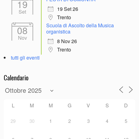
19
19 Set 26
Set
Trento
Scuola di Ascolto della Musica
08
organistica
Nov
8 Nov 26
Trento
tutti gli eventi
Calendario
L
M
M
G
V
S
D
29
30
1
2
3
4
5