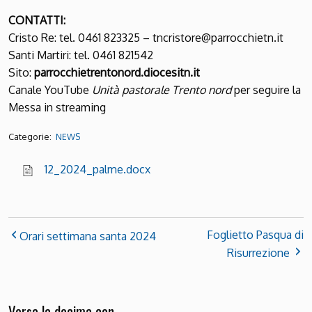
CONTATTI:
Cristo Re
: tel. 0461 823325 – tncristore@parrocchietn.it
Santi Martiri
: tel. 0461 821542
Sito:
parrocchietrentonord.diocesitn.it
Canale YouTube
Unità pastorale Trento nord
per seguire la
Messa in streaming
Categorie:
NEWS
12_2024_palme.docx
Foglietto Pasqua di
Orari settimana santa 2024
Risurrezione
Versa la decima con