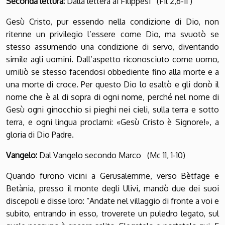
Seconda lettura:
Dalla lettera ai Filippesi (Fil 2,6-11
)
Gesù Cristo, pur essendo nella condizione di Dio, non
ritenne un privilegio l’essere come Dio, ma svuotò se
stesso assumendo una condizione di servo, diventando
simile agli uomini. Dall’aspetto riconosciuto come uomo,
umiliò se stesso facendosi obbediente fino alla morte e a
una morte di croce. Per questo Dio lo esaltò e gli donò il
nome che è al di sopra di ogni nome, perché nel nome di
Gesù ogni ginocchio si pieghi nei cieli, sulla terra e sotto
terra, e ogni lingua proclami: «Gesù Cristo è Signore!», a
gloria di Dio Padre.
Vangelo:
Dal Vangelo secondo Marco (Mc 11, 1-10)
Quando furono vicini a Gerusalemme, verso Bètfage e
Betània, presso il monte degli Ulivi, mandò due dei suoi
discepoli e disse loro: “Andate nel villaggio di fronte a voi e
subito, entrando in esso, troverete un puledro legato, sul