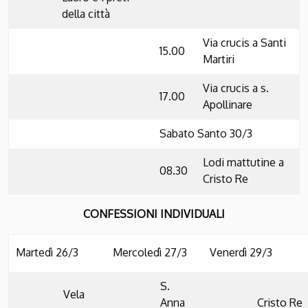
della città
Via crucis a Santi
15.00
Martiri
Via crucis a s.
17.00
Apollinare
Sabato Santo 30/3
Lodi mattutine a
08.30
Cristo Re
CONFESSIONI INDIVIDUALI
Martedì 26/3
Mercoledì 27/3
Venerdì 29/3
S.
Vela
Anna
Cristo Re