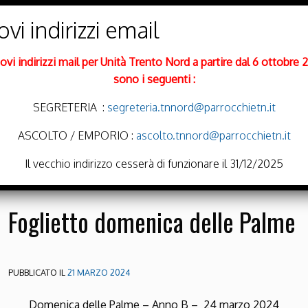
PARROCCHIE DI
Trento Nord
uovi indirizzi mail per Unità Trento Nord a partire dal 6 ottobre 
DIOCESI DI TRENTO
sono i seguenti :
SEGRETERIA :
segreteria.tnnord@parrocchietn.it
ASCOLTO / EMPORIO :
ascolto.tnnord@parrocchietn.it
Menu
Il vecchio indirizzo cesserà di funzionare il 31/12/2025
Foglietto domenica delle Palme
PUBBLICATO IL
21 MARZO 2024
Domenica delle Palme – Anno B – 24 marzo 2024