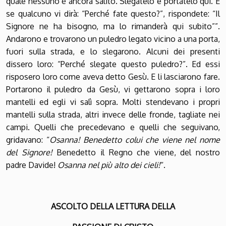
quale nessuno è ancora salito. Slegatelo e portatelo qui. E
se qualcuno vi dirà: “Perché fate questo?”, rispondete: “Il
Signore ne ha bisogno, ma lo rimanderà qui subito””.
Andarono e trovarono un puledro legato vicino a una porta,
fuori sulla strada, e lo slegarono. Alcuni dei presenti
dissero loro: “Perché slegate questo puledro?”. Ed essi
risposero loro come aveva detto Gesù. E li lasciarono
fare.
Portarono il puledro da Gesù, vi gettarono sopra i loro
mantelli ed egli vi salì sopra. Molti stendevano i propri
mantelli sulla strada, altri invece delle fronde, tagliate nei
campi. Quelli che precedevano e quelli che seguivano,
gridavano: “
Osanna! Benedetto colui che viene nel nome
del Signore!
Benedetto il Regno che viene, del nostro
padre Davide!
Osanna nel più alto dei cieli!
“.
ASCOLTO DELLA LETTURA DELLA