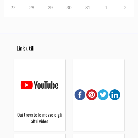
27
28
29
30
31
1
2
Link utili
Qui trovate le messe e gli
altri video