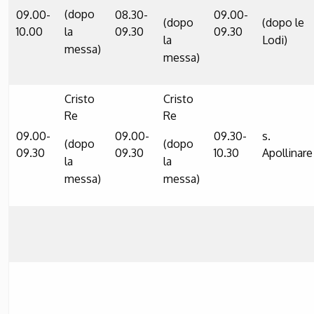
(dopo
09.00-
08.30-
09.00-
(dopo
(dopo le
10.00
la
09.30
09.30
la
Lodi)
messa)
messa)
Cristo
Cristo
Re
Re
09.00-
09.00-
09.30-
s.
(dopo
(dopo
09.30
09.30
10.30
Apollinare
la
la
messa)
messa)