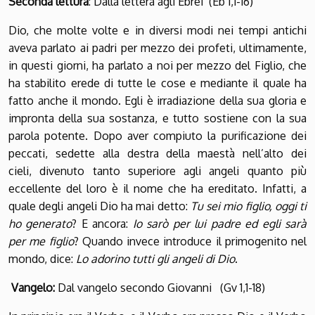
Seconda lettura
: Dalla lettera agli Ebrei (Eb 1,1-16)
Dio, che molte volte e in diversi modi nei tempi antichi
aveva parlato ai padri per mezzo dei profeti, ultimamente,
in questi giorni, ha parlato a noi per mezzo del Figlio, che
ha stabilito erede di tutte le cose e mediante il quale ha
fatto anche il mondo. Egli è irradiazione della sua gloria e
impronta della sua sostanza, e tutto sostiene con la sua
parola potente. Dopo aver compiuto la purificazione dei
peccati, sedette alla destra della maestà nell’alto dei
cieli, divenuto tanto superiore agli angeli quanto più
eccellente del loro è il nome che ha ereditato. Infatti, a
quale degli angeli Dio ha mai detto:
Tu sei mio figlio, oggi ti
ho generato
? E ancora:
Io sarò per lui padre ed egli sarà
per me figlio
? Quando invece introduce il primogenito nel
mondo, dice:
Lo adorino tutti gli angeli di Dio
.
Vangelo:
Dal vangelo secondo Giovanni (Gv 1,1-18)