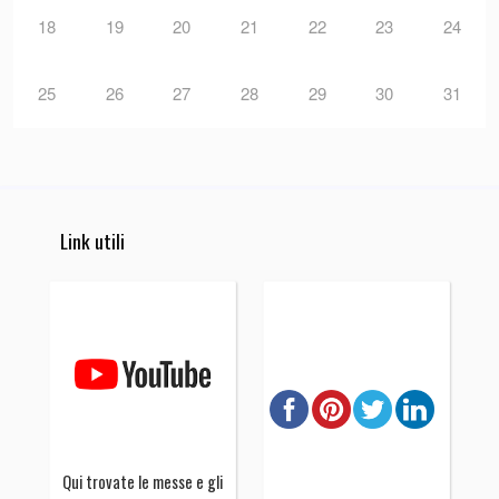
18
19
20
21
22
23
24
25
26
27
28
29
30
31
Link utili
Qui trovate le messe e gli