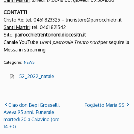
Santi Martiri
: lunedì: 17.00-18.00; giovedì: 09.30-11.00
CONTATTI
Cristo Re
: tel. 0461 823325 – tncristore@parrocchietn.it
Santi Martiri
: tel. 0461 821542
Sito:
parrocchietrentonord.diocesitn.it
Canale YouTube
Unità pastorale Trento nord
per seguire la
Messa in streaming
Categorie:
NEWS
52_2022_natale
Ciao don Bepi Grosselli.
Foglietto Maria SS
Aveva 95 anni. Funerale
martedì 20 a Calavino (ore
14.30)