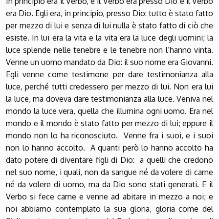
In principio era il Verbo, e il Verbo era presso Dio e il Verbo
era Dio. Egli era, in principio, presso Dio: tutto è stato fatto
per mezzo di lui e senza di lui nulla è stato fatto di ciò che
esiste. In lui era la vita e la vita era la luce degli uomini; la
luce splende nelle tenebre e le tenebre non l’hanno vinta.
Venne un uomo mandato da Dio: il suo nome era Giovanni.
Egli venne come testimone per dare testimonianza alla
luce, perché tutti credessero per mezzo di lui. Non era lui
la luce, ma doveva dare testimonianza alla luce. Veniva nel
mondo la luce vera, quella che illumina ogni uomo. Era nel
mondo e il mondo è stato fatto per mezzo di lui; eppure il
mondo non lo ha riconosciuto. Venne fra i suoi, e i suoi
non lo hanno accolto. A quanti però lo hanno accolto ha
dato potere di diventare figli di Dio: a quelli che credono
nel suo nome, i quali, non da sangue né da volere di carne
né da volere di uomo, ma da Dio sono stati generati. E il
Verbo si fece carne e venne ad abitare in mezzo a noi; e
noi abbiamo contemplato la sua gloria, gloria come del