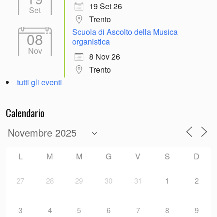
19 Set 26
Set
Trento
Scuola di Ascolto della Musica
08
organistica
Nov
8 Nov 26
Trento
tutti gli eventi
Calendario
L
M
M
G
V
S
D
27
28
29
30
31
1
2
3
4
5
6
7
8
9