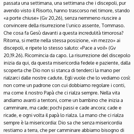
passata una settimana, una settimana che i discepoli, pur
avendo visto il Risorto, hanno trascorso nel timore, stando
«a porte chiuse» (Gv 20,26), senza nemmeno riuscire a
convincere della risurrezione l’unico assente, Tommaso.
Che cosa fa Gesù davanti a questa incredulità timorosa?
Ritorna, si mette nella stessa posizione, «in mezzo» ai
discepoli, e ripete lo stesso saluto: «Pace a voi!» (Gv
20,19.26). Ricomincia da capo. La risurrezione del discepolo
inizia da qui, da questa misericordia fedele e paziente, dalla
scoperta che Dio non si stanca di tenderci la mano per
rialzarci dalle nostre cadute. Egli vuole che lo vediamo così:
non come un padrone con cui dobbiamo regolare i conti,
ma come il nostro Papà che ci rialza sempre. Nella vita
andiamo avanti a tentoni, come un bambino che inizia a
camminare, ma cade; pochi passi e cade ancora; cade e
ricade, e ogni volta il papà lo rialza. La mano che ci rialza
sempre è la misericordia: Dio sa che senza misericordia
restiamo a terra, che per camminare abbiamo bisogno di