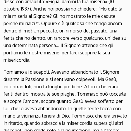
disse con amabilità: «Figlia, dammi la tua miseria» (10
ottobre 1937). Anche noi possiamo chiederci: “Ho dato la
mia miseria al Signore? Gli ho mostrato le mie cadute
perché mi rialzi?”. Oppure c’è qualcosa che tengo ancora
dentro di me? Un peccato, un rimorso del passato, una
ferita che ho dentro, un rancore verso qualcuno, un’idea su
una determinata persona… Il Signore attende che gli
portiamo le nostre miserie, per farci scoprire la sua
misericordia.
Torniamo ai discepoli. Avevano abbandonato il Signore
durante la Passione e si sentivano colpevoli. Ma Gesù,
incontrandoli, non fa lunghe prediche. A loro, che erano
feriti dentro, mostra le sue piaghe. Tommaso può toccarle
e scopre l’amore, scopre quanto Gesù aveva sofferto per
lui, che lo aveva abbandonato. In quelle ferite tocca con
mano la vicinanza tenera di Dio. Tommaso, che era arrivato
in ritardo, quando abbraccia la misericordia supera gli altri
discepoli: non crede solo alla risurrezione, ma all’amore