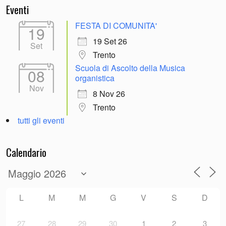
Eventi
FESTA DI COMUNITA'
19
19 Set 26
Set
Trento
Scuola di Ascolto della Musica
08
organistica
Nov
8 Nov 26
Trento
tutti gli eventi
Calendario
L
M
M
G
V
S
D
27
28
29
30
1
2
3