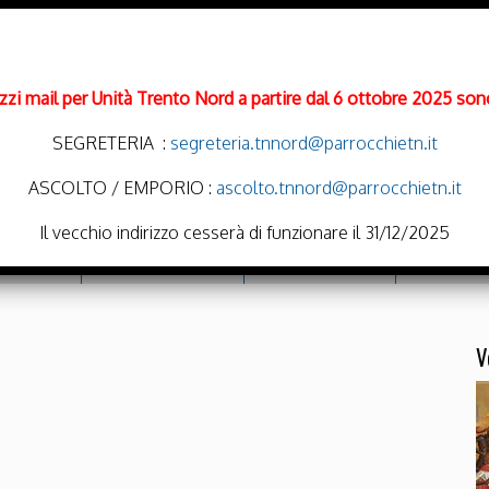
rizzi mail per Unità Trento Nord a partire dal 6 ottobre 2025 sono
SEGRETERIA :
segreteria.tnnord@parrocchietn.it
ASCOLTO / EMPORIO :
ascolto.tnnord@parrocchietn.it
Il vecchio indirizzo cesserà di funzionare il 31/12/2025
cramenti
Emporio Solidale
Noi Oratoriamo
Parrocchie
V