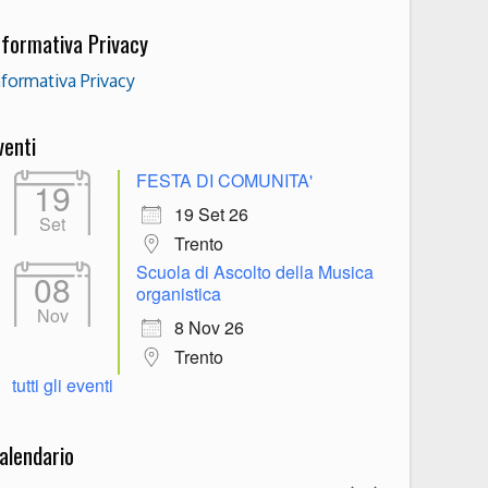
nformativa Privacy
nformativa Privacy
venti
FESTA DI COMUNITA'
19
19 Set 26
Set
Trento
Scuola di Ascolto della Musica
08
organistica
Nov
8 Nov 26
Trento
tutti gli eventi
alendario