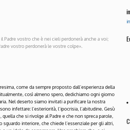
i
i
E
, il Padre vostro che è nei cieli perdonerà anche a voi;
 Padre vostro perdonerà le vostre colpe».
uaresima, come da sempre proposto dall’esperienza della
 abitualmente, così almeno spero, dedichiamo ogni giorno
a. Nel deserto siamo invitati a purificare la nostra
no infettare: l’esteriorità, l’ipocrisia, l’abitudine. Gesù
, quella che si rivolge al Padre e che non spreca parole,
C
o sguardo interiore, che chiede l’essenziale per gli altri,