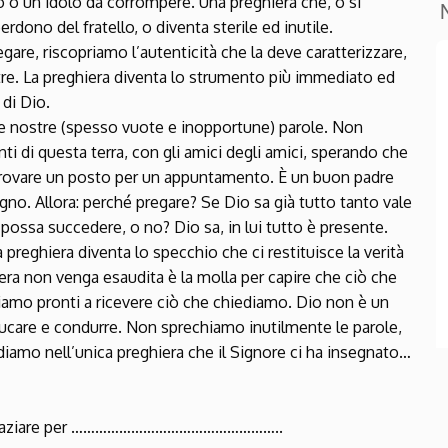
 o un idolo da corrompere. Una preghiera che, o si
rdono del fratello, o diventa sterile ed inutile.
are, riscopriamo l’autenticità che la deve caratterizzare,
utre. La preghiera diventa lo strumento più immediato ed
 di Dio.
e nostre (spesso vuote e inopportune) parole. Non
i di questa terra, con gli amici degli amici, sperando che
rovare un posto per un appuntamento. È un buon padre
no. Allora: perché pregare? Se Dio sa già tutto tanto vale
 possa succedere, o no? Dio sa, in lui tutto è presente.
reghiera diventa lo specchio che ci restituisce la verità
ghiera non venga esaudita è la molla per capire che ciò che
iamo pronti a ricevere ciò che chiediamo. Dio non è un
ucare e condurre. Non sprechiamo inutilmente le parole,
diamo nell’unica preghiera che il Signore ci ha insegnato…
 ringraziare per ……………………………………………..