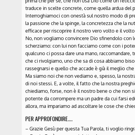
prima che per sé, che non usa Dio come un feticcio
traduce in scelte concrete, come quella ardua del pe
Interroghiamoci con onestà sul nostro modo di preg
la passione che la spinge, la concretezza che la n
efficace per riscoprire il nostro vero volto e il volto
No, non vogliamo convincere Dio sfinendolo con l
scherziamo: con lui non facciamo come con i potent
qualcuno ci possa dare una mano, raccomandare, t
che ci rivolgiamo, uno che sa di cosa abbiamo bisog
rassegnarsi e quello che accade è già il meglio che
Ma siamo noi che non vediamo e, spesso, la nostra p
di noi stessi. E, a volte, il fatto che la nostra pre
chiediamo, forse, non è il nostro bene o che non s
potente da corrompere ma un padre da cui farsi ed
allora, ma impariamo ad ascoltare le cose che chie
PER APPROFONDIRE….
– Grazie Gesù per questa Tua Parola, ti voglio