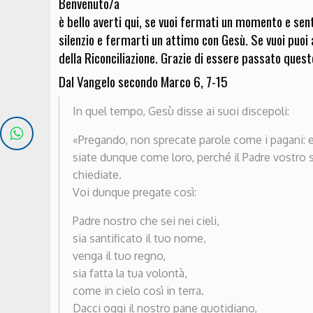
Benvenuto/a
è bello averti qui, se vuoi fermati un momento e sen
silenzio e fermarti un attimo con Gesù. Se vuoi puo
della Riconciliazione. Grazie di essere passato que
Dal Vangelo secondo Marco 6, 7-15
In quel tempo, Gesù disse ai suoi discepoli:
«Pregando, non sprecate parole come i pagani: es
siate dunque come loro, perché il Padre vostro 
chiediate.
Voi dunque pregate così:
Padre nostro che sei nei cieli,
sia santificato il tuo nome,
venga il tuo regno,
sia fatta la tua volontà,
come in cielo così in terra.
Dacci oggi il nostro pane quotidiano,