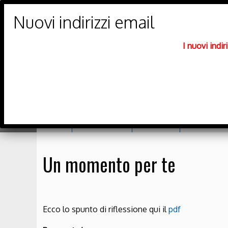
PARROCCHIE DI
Trento Nord
I nuovi indi
DIOCESI DI TRENTO
Home
Orario messe
Catechesi
Richiesta sa
Un momento per te
Ecco lo spunto di riflessione qui il
pdf