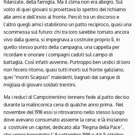
fidanzate, della famiglia. Ma il clima non era allegro. Sul
volto di quei giovani si proiettava lo spettro del richiamo
alle armi e dell’invio al fronte. Perciò tra un discorso e
l’altro quegli amici stabilirono un patto reciproco, quasi una
scommessa sul futuro: chi tra loro sarebbe tornato ancora
vivo dalla guerra, si impegnava a costruire proprio lì, in
quello stesso punto della campagna, una cappella per
ricordare e onorare i compagni caduti sul campo di
battaglia. Così infatti avvenne. Purtroppo ben undici di loro
non fecero ritorno, quasi tutti morti sul fronte galiziano,
quei “monti Scarpazi” maledetti, bagnati dal sangue di
migliaia di giovani soldati trentini.
Ma i reduci di Campotrentino tennero fede al patto deciso
durante la malinconica cena di qualche anno prima. Nel
novembre del 1918 essi si ritrovarono nello stesso luogo
dove avevano consumato assieme la cena; e là iniziarono
a costruire un capitel, dedicato alla “Regina della Pace”,
che venne benedetto l’ 8 settembre 1919 e dal 5 ottobre