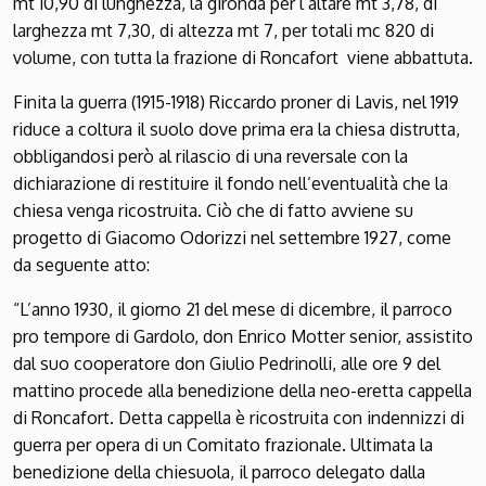
mt 10,90 di lunghezza, la gironda per l’altare mt 3,78, di
larghezza mt 7,30, di altezza mt 7, per totali mc 820 di
volume, con tutta la frazione di Roncafort viene abbattuta.
Finita la guerra (1915-1918) Riccardo proner di Lavis, nel 1919
riduce a coltura il suolo dove prima era la chiesa distrutta,
obbligandosi però al rilascio di una reversale con la
dichiarazione di restituire il fondo nell’eventualità che la
chiesa venga ricostruita. Ciò che di fatto avviene su
progetto di Giacomo Odorizzi nel settembre 1927, come
da seguente atto:
“L’anno 1930, il giorno 21 del mese di dicembre, il parroco
pro tempore di Gardolo, don Enrico Motter senior, assistito
dal suo cooperatore don Giulio Pedrinolli, alle ore 9 del
mattino procede alla benedizione della neo-eretta cappella
di Roncafort. Detta cappella è ricostruita con indennizzi di
guerra per opera di un Comitato frazionale. Ultimata la
benedizione della chiesuola, il parroco delegato dalla