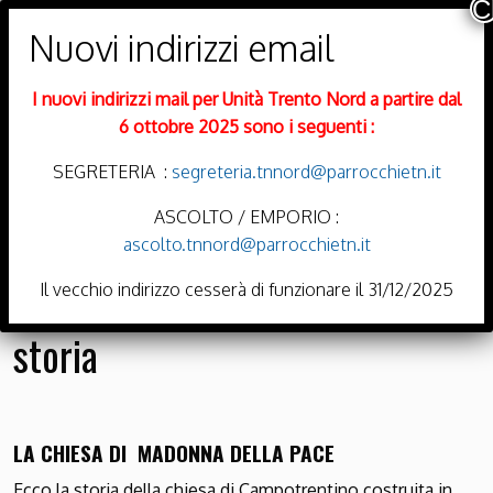
PARROCCHIE DI
Trento Nord
I nuovi indirizzi mail per Unità Trento Nord a partire dal
DIOCESI DI TRENTO
6 ottobre 2025 sono i seguenti :
SEGRETERIA :
segreteria.tnnord@parrocchietn.it
ASCOLTO / EMPORIO :
ascolto.tnnord@parrocchietn.it
Menu
Il vecchio indirizzo cesserà di funzionare il 31/12/2025
storia
LA CHIESA DI MADONNA DELLA PACE
Ecco la storia della chiesa di Campotrentino costruita in