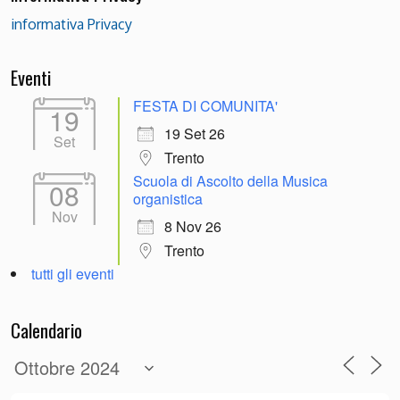
informativa Privacy
Eventi
FESTA DI COMUNITA'
19
19 Set 26
Set
Trento
Scuola di Ascolto della Musica
08
organistica
Nov
8 Nov 26
Trento
tutti gli eventi
Calendario