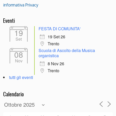
informativa Privacy
Eventi
FESTA DI COMUNITA'
19
19 Set 26
Set
Trento
Scuola di Ascolto della Musica
08
organistica
Nov
8 Nov 26
Trento
tutti gli eventi
Calendario