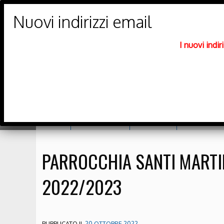
PARROCCHIE DI
Trento Nord
I nuovi indi
DIOCESI DI TRENTO
Home
Orario messe
Catechesi
Richiesta sa
PARROCCHIA SANTI MARTI
2022/2023
PUBBLICATO IL
20 OTTOBRE 2022