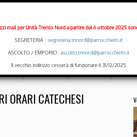
rizzi mail per Unità Trento Nord a partire dal 6 ottobre 2025 sono
SEGRETERIA :
segreteria.tnnord@parrocchietn.it
ASCOLTO / EMPORIO :
ascolto.tnnord@parrocchietn.it
Il vecchio indirizzo cesserà di funzionare il 31/12/2025
cramenti
Emporio Solidale
Noi Oratoriamo
Parrocchie
RI ORARI CATECHESI
V