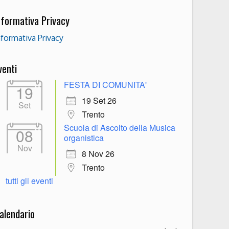
nformativa Privacy
nformativa Privacy
venti
FESTA DI COMUNITA'
19
19 Set 26
Set
Trento
Scuola di Ascolto della Musica
08
organistica
Nov
8 Nov 26
Trento
tutti gli eventi
alendario