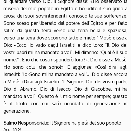
di guardare verso Dio. Il Signore disse: «Ho osservato la
miseria del mio popolo in Egitto e ho udito il suo grido a
causa dei suoi sovrintendenti: conosco le sue sofferenze.
Sono sceso per liberarlo dal potere dell’Egitto e per farlo
salire da questa terra verso una terra bella e spaziosa,
verso una terra dove scorrono latte e miele.” Mosè disse a
Dio: «Ecco, io vado dagli Israeliti e dico loro: “Il Dio dei
vostri padri mi ha mandato a voi”. Mi diranno: “Qual è il suo
nome?”. E io che cosa risponderò loro?». Dio disse a Mosè:
«Io sono colui che sono!». E aggiunse: «Così dirai agli
Israeliti: “Io-Sono mi ha mandato a voi”». Dio disse ancora
a Mosè: «Dirai agli Israeliti: “Il Signore, Dio dei vostri padri,
Dio di Abramo, Dio di Isacco, Dio di Giacobbe, mi ha
mandato a voi”. Questo è il mio nome per sempre; questo
è il titolo con cui sarò ricordato di generazione in
generazione.
Salmo Responsoriale
: Il Signore ha pietà del suo popolo
(sal. 102)