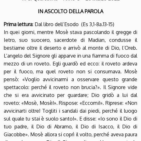
IN ASCOLTO DELLA PAROLA
Prima lettura
: Dal libro dell’Esodo (Es 3,1-8a.13-15)
In quei giorni, mentre Mosè stava pascolando il gregge di
Ietro, suo suocero, sacerdote di Madian, condusse il
bestiame oltre il deserto e arrivò al monte di Dio, l’Oreb.
L’angelo del Signore gli apparve in una fiamma di fuoco dal
mezzo di un roveto. Egli guardò ed ecco: il roveto ardeva
per il fuoco, ma quel roveto non si consumava. Mosè
pensò: «Voglio avvicinarmi a osservare questo grande
spettacolo: perché il roveto non brucia?». Il Signore vide
che si era avvicinato per guardare; Dio gridò a lui dal
roveto: «Mosè, Mosè!». Rispose: «Eccomi!». Riprese: «Non
avvicinarti oltre! Togliti i sandali dai piedi, perché il luogo
sul quale tu stai è suolo santo!». E disse: «Io sono il Dio di
tuo padre, il Dio di Abramo, il Dio di Isacco, il Dio di
Giacobbe». Mosè allora si coprì il volto, perché aveva paura