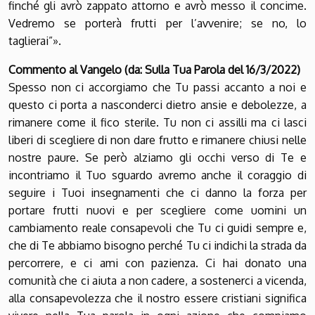
finché gli avrò zappato attorno e avrò messo il concime.
Vedremo se porterà frutti per l’avvenire; se no, lo
taglierai”».
Commento al Vangelo (da: Sulla Tua Parola del 16/3/2022)
Spesso non ci accorgiamo che Tu passi accanto a noi e
questo ci porta a nasconderci dietro ansie e debolezze, a
rimanere come il fico sterile. Tu non ci assilli ma ci lasci
liberi di scegliere di non dare frutto e rimanere chiusi nelle
nostre paure. Se però alziamo gli occhi verso di Te e
incontriamo il Tuo sguardo avremo anche il coraggio di
seguire i Tuoi insegnamenti che ci danno la forza per
portare frutti nuovi e per scegliere come uomini un
cambiamento reale consapevoli che Tu ci guidi sempre e,
che di Te abbiamo bisogno perché Tu ci indichi la strada da
percorrere, e ci ami con pazienza. Ci hai donato una
comunità che ci aiuta a non cadere, a sostenerci a vicenda,
alla consapevolezza che il nostro essere cristiani significa