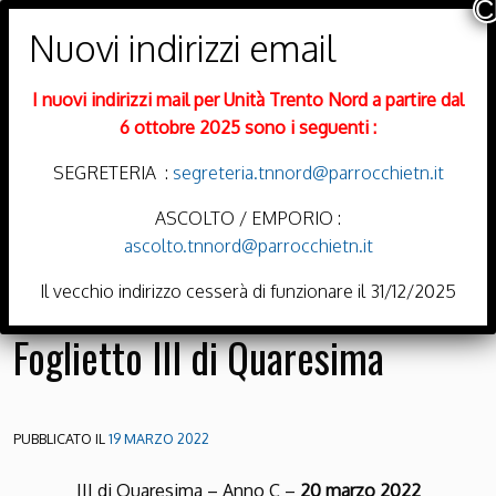
PARROCCHIE DI
Trento Nord
I nuovi indirizzi mail per Unità Trento Nord a partire dal
DIOCESI DI TRENTO
6 ottobre 2025 sono i seguenti :
SEGRETERIA :
segreteria.tnnord@parrocchietn.it
ASCOLTO / EMPORIO :
ascolto.tnnord@parrocchietn.it
Menu
Il vecchio indirizzo cesserà di funzionare il 31/12/2025
Foglietto III di Quaresima
PUBBLICATO IL
19 MARZO 2022
III di Quaresima – Anno C –
20 marzo 2022