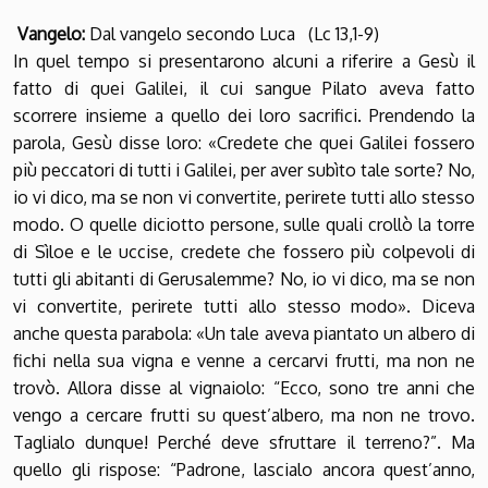
Vangelo:
Dal vangelo secondo Luca (Lc 13,1-9)
In quel tempo si presentarono alcuni a riferire a Gesù il
fatto di quei Galilei, il cui sangue Pilato aveva fatto
scorrere insieme a quello dei loro sacrifici. Prendendo la
parola, Gesù disse loro: «Credete che quei Galilei fossero
più peccatori di tutti i Galilei, per aver subìto tale sorte? No,
io vi dico, ma se non vi convertite, perirete tutti allo stesso
modo. O quelle diciotto persone, sulle quali crollò la torre
di Sìloe e le uccise, credete che fossero più colpevoli di
tutti gli abitanti di Gerusalemme? No, io vi dico, ma se non
vi convertite, perirete tutti allo stesso modo». Diceva
anche questa parabola: «Un tale aveva piantato un albero di
fichi nella sua vigna e venne a cercarvi frutti, ma non ne
trovò. Allora disse al vignaiolo: “Ecco, sono tre anni che
vengo a cercare frutti su quest’albero, ma non ne trovo.
Taglialo dunque! Perché deve sfruttare il terreno?”. Ma
quello gli rispose: “Padrone, lascialo ancora quest’anno,