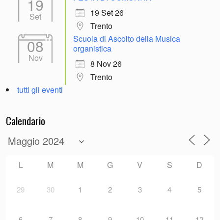
19
19 Set 26
Set
Trento
Scuola di Ascolto della Musica
08
organistica
Nov
8 Nov 26
Trento
tutti gli eventi
Calendario
L
M
M
G
V
S
D
29
30
1
2
3
4
5
6
7
8
9
10
11
12