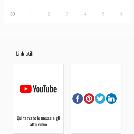
30
1
2
3
4
5
6
Link utili
Qui trovate le messe e gli
altri video