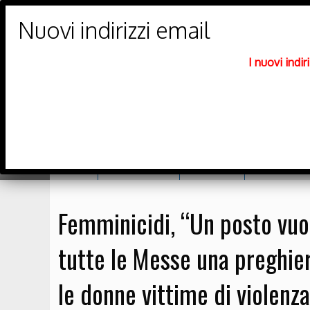
PARROCCHIE DI
Trento Nord
I nuovi indi
DIOCESI DI TRENTO
Home
Orario messe
Catechesi
Richiesta sa
Femminicidi, “Un posto vuo
tutte le Messe una preghier
le donne vittime di violenza