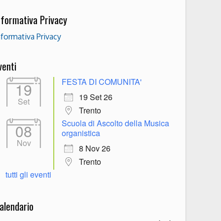
nformativa Privacy
nformativa Privacy
venti
FESTA DI COMUNITA'
19
19 Set 26
Set
Trento
Scuola di Ascolto della Musica
08
organistica
Nov
8 Nov 26
Trento
tutti gli eventi
alendario