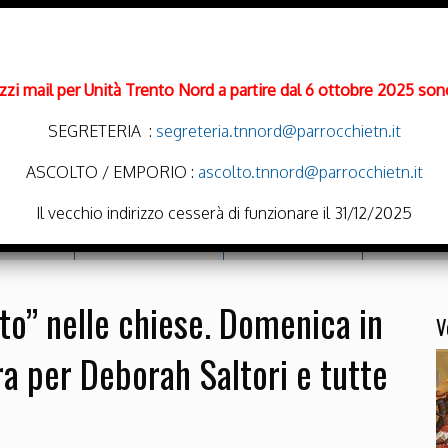
rizzi mail per Unità Trento Nord a partire dal 6 ottobre 2025 sono
SEGRETERIA :
segreteria.tnnord@parrocchietn.it
ASCOLTO / EMPORIO :
ascolto.tnnord@parrocchietn.it
Il vecchio indirizzo cesserà di funzionare il 31/12/2025
cramenti
Emporio Solidale
Noi Oratoriamo
Parrocchie
to” nelle chiese. Domenica in
V
a per Deborah Saltori e tutte