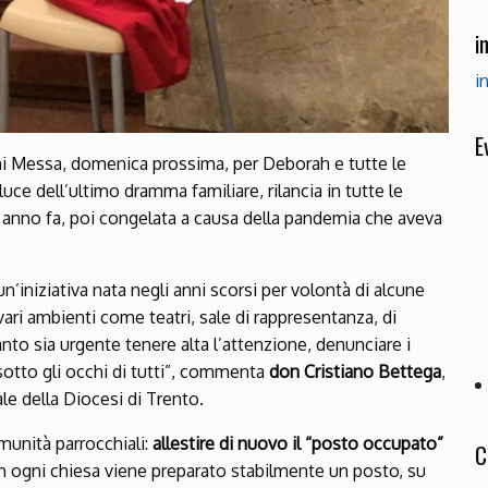
i
i
E
ni Messa, domenica prossima, per Deborah e tutte le
luce dell’ultimo dramma familiare, rilancia in tutte le
n anno fa, poi congelata a causa della pandemia che aveva
’iniziativa nata negli anni scorsi per volontà di alcune
 vari ambienti come teatri, sale di rappresentanza, di
anto sia urgente tenere alta l’attenzione, denunciare i
sotto gli occhi di tutti”, commenta
don Cristiano Bettega
,
e della Diocesi di Trento.
omunità parrocchiali:
allestire di nuovo il “posto occupato”
C
in ogni chiesa viene preparato stabilmente un posto, su