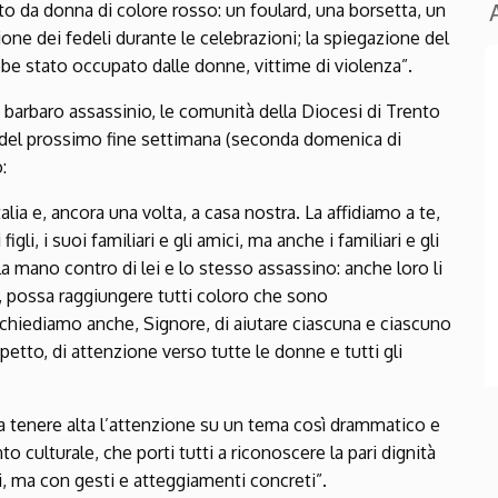
o da donna di colore rosso: un foulard, una borsetta, un
ione dei fedeli durante le celebrazioni; la spiegazione del
bbe stato occupato dalle donne, vittime di violenza”.
 barbaro assassinio, le comunità della Diocesi di Trento
e del prossimo fine settimana (seconda domenica di
:
lia e, ancora una volta, a casa nostra. La affidiamo a te,
igli, i suoi familiari e gli amici, ma anche i familiari e gli
 mano contro di lei e lo stesso assassino: anche loro li
e, possa raggiungere tutti coloro che sono
chiediamo anche, Signore, di aiutare ciascuna e ciascuno
spetto, di attenzione verso tutte le donne e tutti gli
 tenere alta l’attenzione su un tema così drammatico e
to culturale, che porti tutti a riconoscere la pari dignità
, ma con gesti e atteggiamenti concreti”.