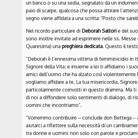
un banco o su una sedia, segnalato da un indument
paio di scarpe, qualcosa che possa attirare l’attenz
segno viene affidata a una scritta: “Posto che sare
Nel ricordo particolare di
Deborah Saltori
e del suo
sono inoltre invitate ad esprimere nelle ss. Mess
Quaresima) una
preghiera dedicata
. Questo il testo
“Deborah è l’ennesima vittima di femminicidio in Ita
Signore della Vita; e insieme a lei ti affidiamo i suoi f
amici dell’uomo che ha alzato così violentemente la
vogliamo affidare a te. La tua misericordia, Signor
particolarmente coinvolti in questo dramma. Ma ti 
di noi a diffondere solo sentimenti di dialogo, di ri
uomini che incontriamo”.
“Vorremmo contribuire – conclude don Bettega – a
aiutarci a riflettere sulla necessità di un cambiamen
tra donne e uomini: non solo con parole e proclami